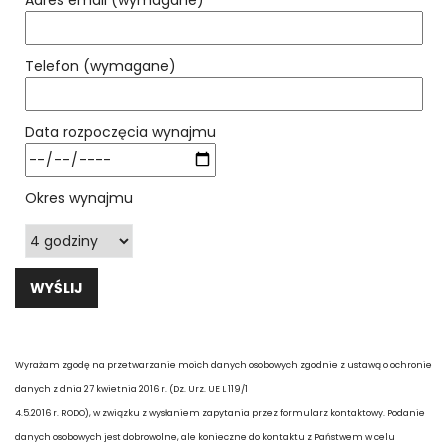
Adres email (wymagane)
Telefon (wymagane)
Data rozpoczęcia wynajmu
Okres wynajmu
Wyrażam zgodę na przetwarzanie moich danych osobowych zgodnie z ustawą o ochronie
danych z dnia 27 kwietnia 2016 r. (Dz. Urz. UE L 119/1
4.5.2016 r. RODO), w związku z wysłaniem zapytania przez formularz kontaktowy. Podanie
danych osobowych jest dobrowolne, ale konieczne do kontaktu z Państwem w celu