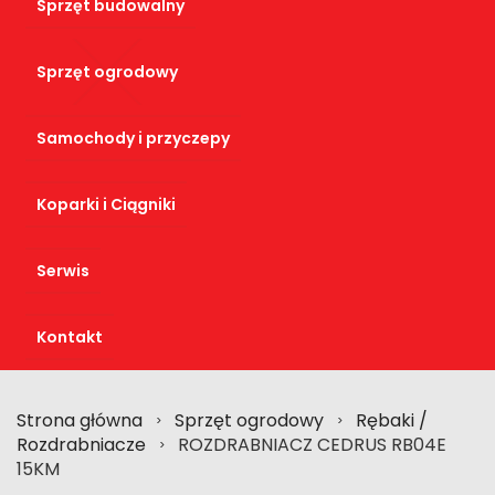
Sprzęt budowalny
Sprzęt ogrodowy
Samochody i przyczepy
Koparki i Ciągniki
Serwis
Kontakt
Strona główna
Sprzęt ogrodowy
Rębaki /
>
>
Rozdrabniacze
ROZDRABNIACZ CEDRUS RB04E
>
15KM