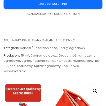
Zarezerwuj online
ROZDRABNIACZ CEDRUS RB04E 15KM
SKU:
da947df8-2b31-4dd5-8a11-d84fc8133cc2
Kategorie:
Rębaki / Rozdrabniacze
,
Sprzęt ogrodowy
Producent:
15 KM
,
Cedrus
,
do gałęzi
,
Dragon
,
leśny
,
maszyna
ogrodowa
,
ogród
,
Radomsko
,
RB04E
,
Rębak
,
rozdrabniacz
,
RS-
100
,
sad
,
spalinowy
,
Sprzęt ogrodowy
,
ToolSerwis
,
wypożyczalnia