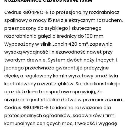
ROZDRABNIACZ CEDRUS RB04E 15KM
Cedrus RB04PRO-E to profesjonalny rozdrabniacz
spalinowy o mocy 15 KM z elektrycznym rozruchem,
przeznaczony do szybkiego i skutecznego
rozdrabniania gałęzi o średnicy do 100 mm.
Wyposażony w silnik Loncin 420 cm³, zapewnia
wysoką wydajność i niezawodność nawet przy
twardym drewnie. System dwóch noży tnących i
jednego przeciwnoża gwarantuje precyzyjne
cięcie, a regulowany komin wyrzutowy umożliwia
kontrolowany rozrzut zrębków. Solidna konstrukcja
oraz duże koła transportowe sprawiają, że
urządzenie jest stabilne i łatwe w przemieszczaniu.
Cedrus RB04PRO-E to idealne rozwiązanie dla
profesjonalnych ogrodników, sadowników i firm
komunalnych ceniących moc, trwałość i wygodę