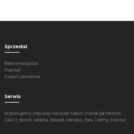
Sprzedaż
Elektronarzędzia
Osprzęt
Części zamienne
Serwis
Wykonujemy naprawy narzędzi takich marek jak Hitachi
(ASO), Bosch, Makita, Dewalt, Metabo, Flex, Celma, Festool