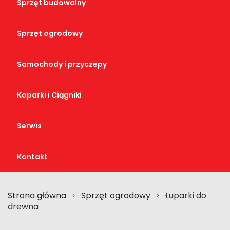
Sprzęt budowalny
Sprzęt ogrodowy
Samochody i przyczepy
Koparki i Ciągniki
Serwis
Kontakt
Strona główna
Sprzęt ogrodowy
Łuparki do
>
>
drewna