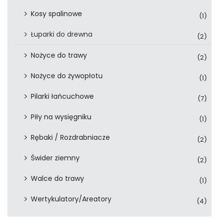
Kosy spalinowe
(1)
Łuparki do drewna
(2)
Nożyce do trawy
(2)
Nożyce do żywopłotu
(1)
Pilarki łańcuchowe
(7)
Piły na wysięgniku
(1)
Rębaki / Rozdrabniacze
(2)
Świder ziemny
(2)
Walce do trawy
(1)
Wertykulatory/Areatory
(4)