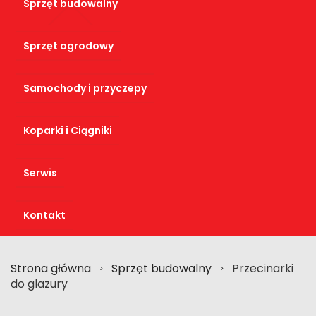
Sprzęt budowalny
Sprzęt ogrodowy
Samochody i przyczepy
Koparki i Ciągniki
Serwis
Kontakt
Strona główna
Sprzęt budowalny
Przecinarki
>
>
do glazury