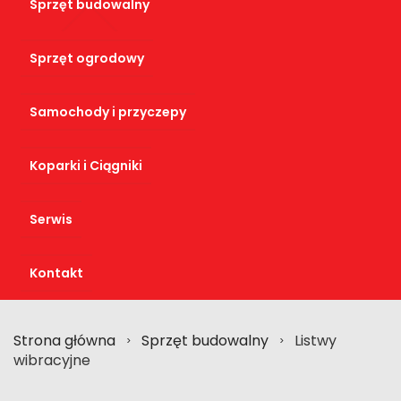
Sprzęt budowalny
Sprzęt ogrodowy
Samochody i przyczepy
Koparki i Ciągniki
Serwis
Kontakt
Strona główna
Sprzęt budowalny
Listwy
>
>
wibracyjne