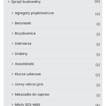
Sprzęt budowalny
(111)
Agregaty prądotwórcze
(4)
Betoniarki
(1)
Bruzdownice
(1)
Dalmierze
(1)
Drabiny
(1)
Gwoździarki
(2)
Klucze udarowe
(2)
Listwy wibracyjne
(1)
Mieszadła do zapraw
(1)
Młoty SDS-MAX
(8)