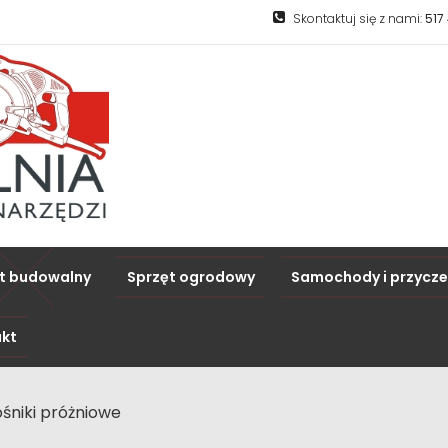
Skontaktuj się z nami:
517
t budowalny
Sprzęt ogrodowy
Samochody i przycz
kt
śniki próżniowe