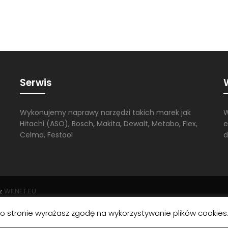
Serwis
Wykonujemy naprawy narzędzi takich marek jak
W
Hitachi (ASO), Bosch, Makita, Dewalt, Metabo, Flex,
e
Celma, Festool
d
ez
WILNET.EU
po stronie wyrażasz zgodę na wykorzystywanie plików cookies