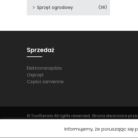
Sprzęt ogrodowy
(38)
Sprzedaż
Elektronarzędzia
Osprzęt
Części zamienne
© ToolSerwis All rights reserved. Strona stworzona prz
Template (motyw nadrzędny): vg-labo
Informujemy, że poruszając się 