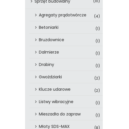
Sprzęt budowalny
(111)
Agregaty prądotwórcze
(4)
Betoniarki
(1)
Bruzdownice
(1)
Dalmierze
(1)
Drabiny
(1)
Gwoździarki
(2)
Klucze udarowe
(2)
Listwy wibracyjne
(1)
Mieszadła do zapraw
(1)
Młoty SDS-MAX
(8)