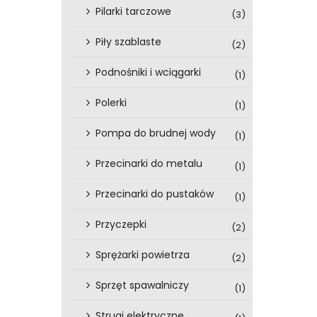
Pilarki tarczowe
(3)
Piły szablaste
(2)
Podnośniki i wciągarki
(1)
Polerki
(1)
Pompa do brudnej wody
(1)
Przecinarki do metalu
(1)
Przecinarki do pustaków
(1)
Przyczepki
(2)
Sprężarki powietrza
(2)
Sprzęt spawalniczy
(1)
Strugi elektryczne