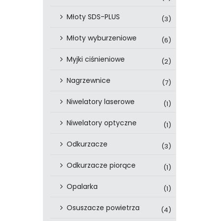
Młoty SDS-PLUS
(3)
Młoty wyburzeniowe
(6)
Myjki ciśnieniowe
(2)
Nagrzewnice
(7)
Niwelatory laserowe
(1)
Niwelatory optyczne
(1)
Odkurzacze
(3)
Odkurzacze piorące
(1)
Opalarka
(1)
Osuszacze powietrza
(4)