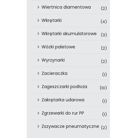
Wiertnica diamentowa
(2)
Wkrętarki
(4)
Wkrętarki akumulatorowe
(3)
Wózki paletowe
(2)
Wyrzynarki
(2)
Zacieraczka
(1)
Zageszczarki podłoża
(10)
Zakrętarka udarowa
(1)
Zgrzewarki do rur PP
(1)
Zszywacze pneumatyczne
(2)