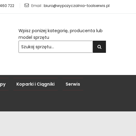
 460 722
Email :
biuro@wypozyczalnia-toolserwis.pl
Wpisz poniżej kategorię, producenta lub
model sprzętu
epy
Koparki i Ciągniki
Serwis