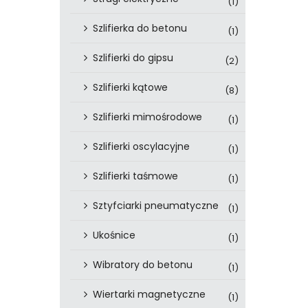
(1)
Szlifierka do betonu
(1)
Szlifierki do gipsu
(2)
Szlifierki kątowe
(8)
Szlifierki mimośrodowe
(1)
Szlifierki oscylacyjne
(1)
Szlifierki taśmowe
(1)
Sztyfciarki pneumatyczne
(1)
Ukośnice
(1)
Wibratory do betonu
(1)
Wiertarki magnetyczne
(1)