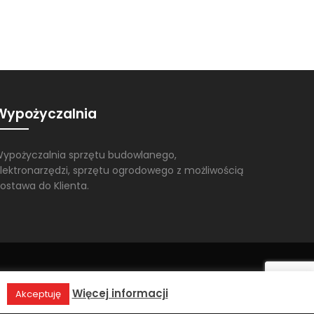
Wypożyczalnia
ypożyczalnia sprzętu budowlanego,
lektronarzędzi, sprzętu ogrodowego z możliwością
ostawa do Klienta.
.
Więcej informacji
Akceptuję