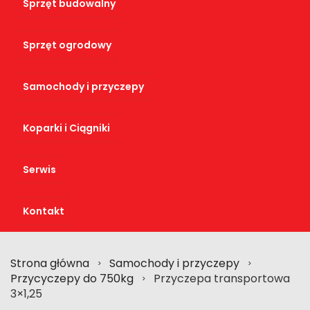
Sprzęt budowalny
Sprzęt ogrodowy
Samochody i przyczepy
Koparki i Ciągniki
Serwis
Kontakt
Strona główna
Samochody i przyczepy
>
>
Przycyczepy do 750kg
Przyczepa transportowa
>
3×1,25