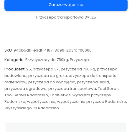
Zarezerwuj online
Przyczepa transportowa 3×1,25
SKU:
94bb5d11-e3df-4187-8d96-2d3fa1f06060
Kategorie:
Przycyczepy do 750kg
,
Przyczepki
Producent:
25
,
przyczepa 3x1
,
przyczepa 750 kg
,
przyczepa
budowlana
,
przyczepa do gruzu
,
przyczepa do transportu
materiałów
,
przyczepa do wynajęcia
,
przyczepa lekka
,
przyczepa ogrodowa
,
przyczepa transportowa
,
Tool Serwis
,
Tool Serwis Radomsko
,
ToolSerwis
,
wynajem przyczepy
Radomsko
,
wypożyczalnia
,
wypożyczalnia przyczep Radomsko
,
Wyszyńskiego 70 Radomsko