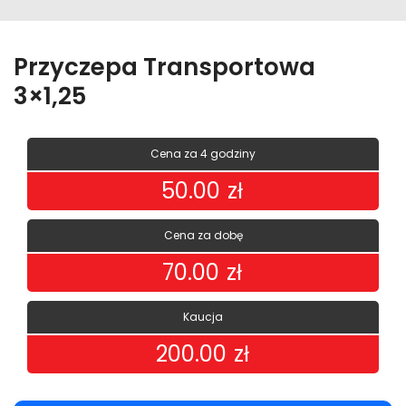
Przyczepa Transportowa
3×1,25
Cena za 4 godziny
50.00
zł
Cena za dobę
70.00
zł
Kaucja
200.00
zł