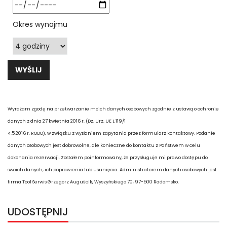
Okres wynajmu
Wyrażam zgodę na przetwarzanie moich danych osobowych zgodnie z ustawą o ochronie
danych z dnia 27 kwietnia 2016 r. (Dz. Urz. UE L 119/1
4.5.2016 r. RODO), w związku z wysłaniem zapytania przez formularz kontaktowy. Podanie
danych osobowych jest dobrowolne, ale konieczne do kontaktu z Państwem w celu
dokonania rezerwacji. Zostałem poinformowany, że przysługuje mi prawo dostępu do
swoich danych, ich poprawienia lub usunięcia. Administratorem danych osobowych jest
firma Tool Serwis Grzegorz Auguścik, Wyszyńskiego 70, 97-500 Radomsko.
UDOSTĘPNIJ