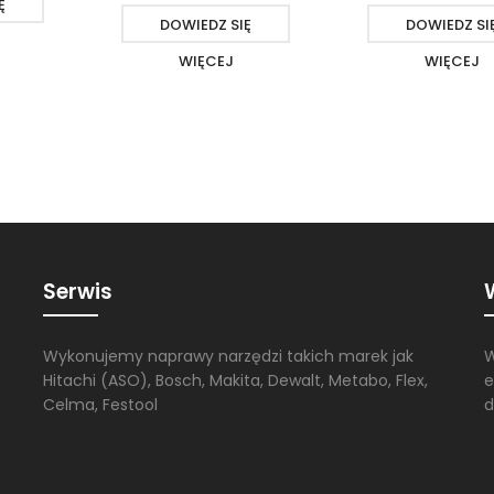
Ę
DOWIEDZ SIĘ
DOWIEDZ SI
WIĘCEJ
WIĘCEJ
Serwis
Wykonujemy naprawy narzędzi takich marek jak
W
Hitachi (ASO), Bosch, Makita, Dewalt, Metabo, Flex,
e
Celma, Festool
d