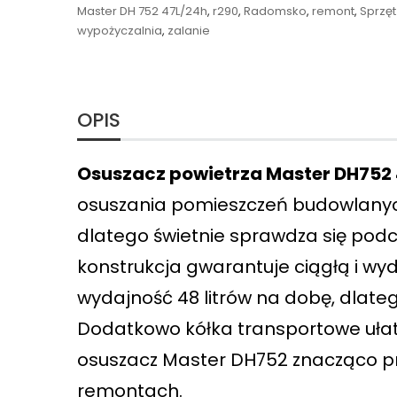
Master DH 752 47L/24h
,
r290
,
Radomsko
,
remont
,
Sprzę
wypożyczalnia
,
zalanie
OPIS
Osuszacz powietrza Master DH752 
osuszania pomieszczeń budowlanych
dlatego świetnie sprawdza się pod
konstrukcja gwarantuje ciągłą i w
wydajność 48 litrów na dobę, dlate
Dodatkowo kółka transportowe ułatw
osuszacz Master DH752 znacząco pr
remontach.