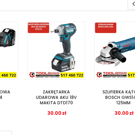
ĄTOWA
ZAKRĘTARKA
SZLIFIERKA KĄ
4
UDAROWA AKU 18V
BOSCH GWS1
MAKITA DTD170
125MM
30.00
zł
30.00
zł