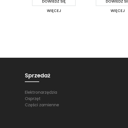
DOWIEDZ SIĘ
DOWIEDZ SI
WIĘCEJ
WIĘCEJ
Sprzedaż
Elektronarzędzia
Osprzęt
Części zamienne