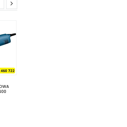
TOWA
SZLIFIERKA KĄTOWA
WKRĘTARKA AKU
400
MAKITA 9565CVR
MAKITA DDF4
125MM
30.00
zł
30.00
zł