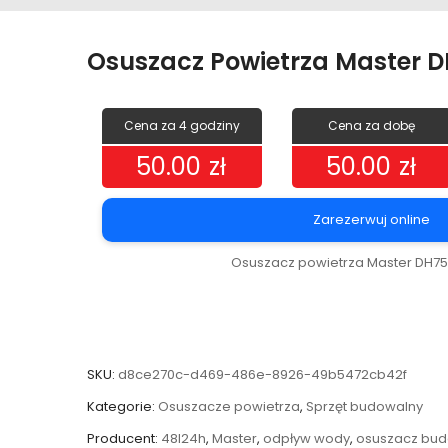
Osuszacz Powietrza Master 
Cena za 4 godziny
Cena za dobę
50.00
zł
50.00
zł
Zarezerwuj online
Osuszacz powietrza Master DH75
SKU:
d8ce270c-d469-486e-8926-49b5472cb42f
Kategorie:
Osuszacze powietrza
,
Sprzęt budowalny
Producent:
48l24h
,
Master
,
odpływ wody
,
osuszacz bud