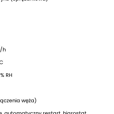
3/h
°C
0% RH
łączenia węża)
, automatyczny restart, higrostat