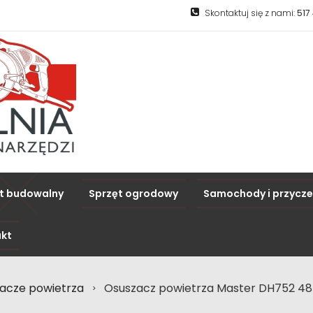
Skontaktuj się z nami:
517
t budowalny
Sprzęt ogrodowy
Samochody i przycz
kt
acze powietrza
Osuszacz powietrza Master DH752 4
>