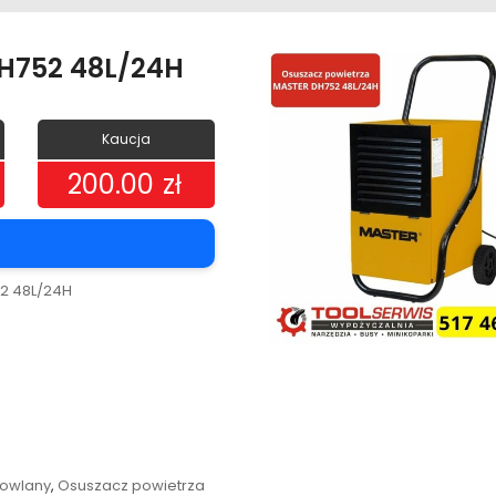
DH752 48L/24H
Kaucja
200.00
zł
2 48L/24H
owlany
,
Osuszacz powietrza