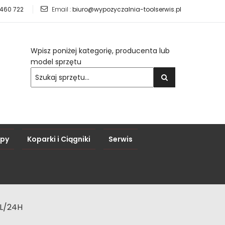
 460 722
Email :
biuro@wypozyczalnia-toolserwis.pl
Wpisz poniżej kategorię, producenta lub
model sprzętu
epy
Koparki i Ciągniki
Serwis
8L/24H