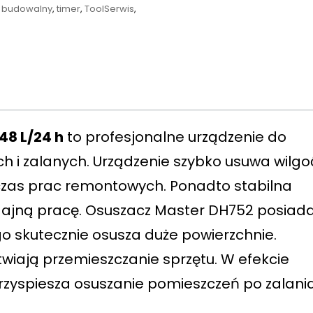
t budowalny
,
timer
,
ToolSerwis
,
48 L/24 h
to profesjonalne urządzenie do
 i zalanych. Urządzenie szybko usuwa wilgo
czas prac remontowych. Ponadto stabilna
ydajną pracę. Osuszacz Master DH752 posiad
go skutecznie osusza duże powierzchnie.
iają przemieszczanie sprzętu. W efekcie
zyspiesza osuszanie pomieszczeń po zalania