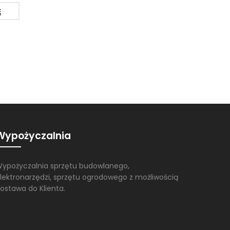
DOWIEDZ SI
Ę
DOWIEDZ SIĘ
WIĘCEJ
WIĘCEJ
Wypożyczalnia
ypożyczalnia sprzętu budowlanego,
lektronarzędzi, sprzętu ogrodowego z możliwością
ostawa do Klienta.