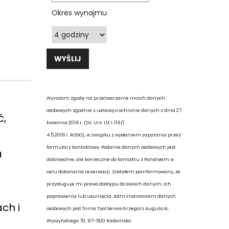
Okres wynajmu
Wyrażam zgodę na przetwarzanie moich danych
osobowych zgodnie z ustawą o ochronie danych z dnia 27
ć,
kwietnia 2016 r. (Dz. Urz. UE L 119/1
4.5.2016 r. RODO), w związku z wysłaniem zapytania przez
formularz kontaktowy. Podanie danych osobowych jest
a
dobrowolne, ale konieczne do kontaktu z Państwem w
celu dokonania rezerwacji. Zostałem poinformowany, że
przysługuje mi prawo dostępu do swoich danych, ich
poprawienia lub usunięcia. Administratorem danych
ch i
osobowych jest firma Tool Serwis Grzegorz Auguścik,
Wyszyńskiego 70, 97-500 Radomsko.