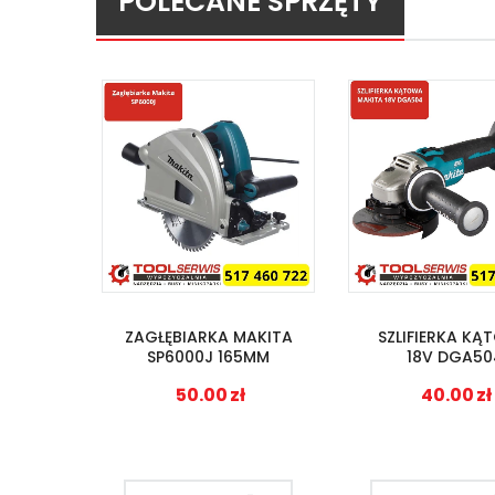
POLECANE SPRZĘTY
ZAGŁĘBIARKA MAKITA
SZLIFIERKA K
SP6000J 165MM
18V DGA50
50.00
zł
40.00
zł