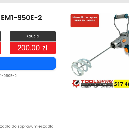
 EM1-950E-2
Kaucja
200.00
zł
1-950E-2
zadło do zapraw
,
mieszadło