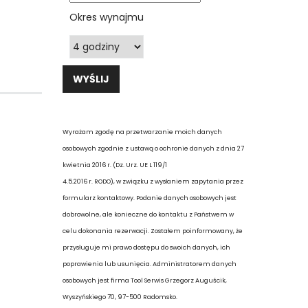
Okres wynajmu
Wyrażam zgodę na przetwarzanie moich danych
osobowych zgodnie z ustawą o ochronie danych z dnia 27
kwietnia 2016 r. (Dz. Urz. UE L 119/1
4.5.2016 r. RODO), w związku z wysłaniem zapytania przez
formularz kontaktowy. Podanie danych osobowych jest
dobrowolne, ale konieczne do kontaktu z Państwem w
celu dokonania rezerwacji. Zostałem poinformowany, że
przysługuje mi prawo dostępu do swoich danych, ich
poprawienia lub usunięcia. Administratorem danych
osobowych jest firma Tool Serwis Grzegorz Auguścik,
Wyszyńskiego 70, 97-500 Radomsko.