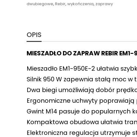
dwubiegowe
,
Rebir
,
wykończenia
,
zaprawy
OPIS
MIESZADŁO DO ZAPRAW REBIR EM1-
Mieszadło EM1-950E-2 ułatwia szybki
Silnik 950 W zapewnia stałą moc w
Dwa biegi umożliwiają dobór prędko
Ergonomiczne uchwyty poprawiają p
Gwint M14 pasuje do popularnych k
Kompaktowa obudowa ułatwia trans
Elektroniczna regulacja utrzymuje 