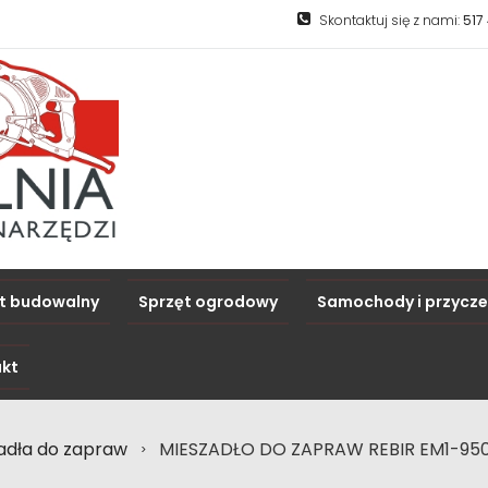
Skontaktuj się z nami:
517
t budowalny
Sprzęt ogrodowy
Samochody i przycz
kt
adła do zapraw
MIESZADŁO DO ZAPRAW REBIR EM1-95
>