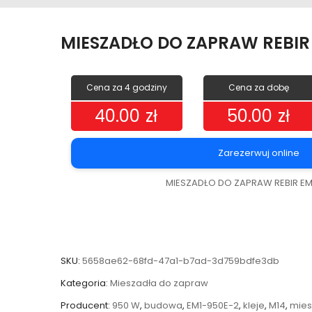
MIESZADŁO DO ZAPRAW REBIR
Cena za 4 godziny
Cena za dobę
40.00
zł
50.00
zł
Zarezerwuj online
MIESZADŁO DO ZAPRAW REBIR EM
SKU:
5658ae62-68fd-47a1-b7ad-3d759bdfe3db
Kategoria:
Mieszadła do zapraw
Producent:
950 W
,
budowa
,
EM1-950E-2
,
kleje
,
M14
,
mies