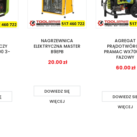
NAGRZEWNICA
AGREGAT
CZY
ELEKTRYCZNA MASTER
PRĄDOTWÓR
0 3-
B9EPB
PRAMAC WX700
FAZOWY
20.00
zł
60.00
zł
DOWIEDZ SIĘ
Ę
DOWIEDZ SI
WIĘCEJ
WIĘCEJ