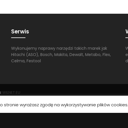
Serwis
Wykonujemy naprawy narzędzi takich marek jak
W
Hitachi (ASO), Bosch, Makita, Dewalt, Metabo, Flex,
e
Celma, Festool
d
ez
WILNET.EU
po stronie wyrażasz zgodę na wykorzystywanie plików cookies
themes/vg-labo-child