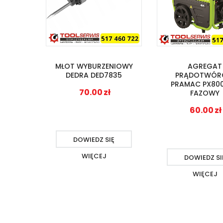
MŁOT WYBURZENIOWY
AGREGAT
DEDRA DED7835
PRĄDOTWÓR
PRAMAC PX800
70.00
zł
FAZOWY
60.00
zł
DOWIEDZ SIĘ
WIĘCEJ
DOWIEDZ SI
WIĘCEJ