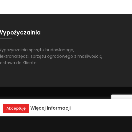
Wypożyczalnia
ypożyczalnia sprzętu budowlanego,
lektronarzędzi, sprzętu ogrodowego z możliwością
ostawa do Klienta.
.
Więcej informacji
Akceptuję