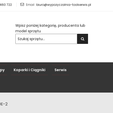
 460 722
Email :
biuro@wypozyczalnia-toolserwis.pl
Wpisz poniżej kategorię, producenta lub
model sprzętu
epy
Koparki i Ciągniki
Serwis
0E-2