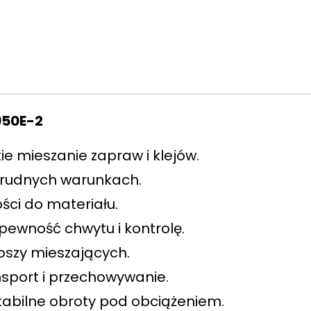
950E-2
e mieszanie zapraw i klejów.
 trudnych warunkach.
ści do materiału.
ewność chwytu i kontrolę.
oszy mieszających.
port i przechowywanie.
stabilne obroty pod obciążeniem.