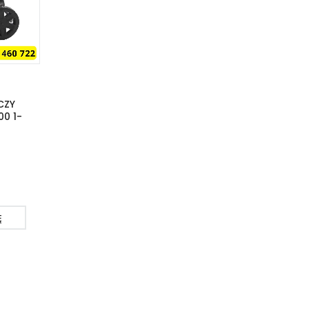
PRZYCZEPKA DŁUŻYCA
MŁOT WYBURZE
CZY
6M DMC 750 KG
SCHEPPACH AB
0 1-
50J
100.00
zł
70.00
zł
DOWIEDZ SIĘ
DOWIEDZ SI
WIĘCEJ
Ę
WIĘCEJ