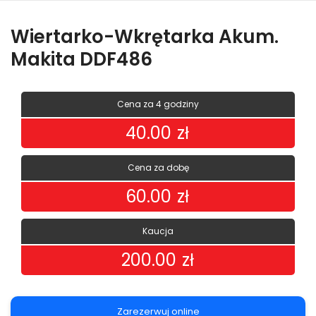
Wiertarko-Wkrętarka Akum.
Makita DDF486
Cena za 4 godziny
40.00
zł
Cena za dobę
60.00
zł
Kaucja
200.00
zł
Zarezerwuj online