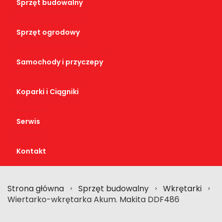
Sprzęt budowalny
Sprzęt ogrodowy
Samochody i przyczepy
Koparki i Ciągniki
Serwis
Kontakt
Strona główna
Sprzęt budowalny
Wkrętarki
>
>
>
Wiertarko-wkrętarka Akum. Makita DDF486