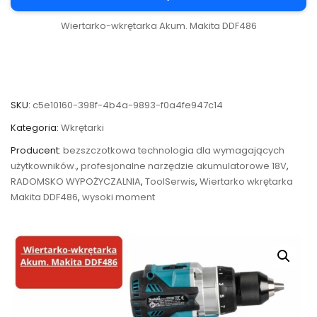
Wiertarko-wkrętarka Akum. Makita DDF486
SKU:
c5e10160-398f-4b4a-9893-f0a4fe947c14
Kategoria:
Wkrętarki
Producent:
bezszczotkowa technologia dla wymagających
użytkowników.
,
profesjonalne narzędzie akumulatorowe 18V
,
RADOMSKO WYPOŻYCZALNIA
,
ToolSerwis
,
Wiertarko wkrętarka
Makita DDF486
,
wysoki moment