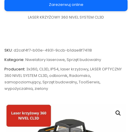
Zarezerwuj online
LASER KRZYŻOWY 360 NIVEL SYSTEM CL3D
SKU:
d2caf4f7-b00e-4931-9ccb-b1dae8f74118
Kategorie:
Niwelatory laserowe
,
Sprzęt budowalny
Producent:
3x360
,
CL3D
,
IP54
,
laser krzyżowy
,
LASER OPTYCZNY
360 NIVEL SYSTEM CL3D
,
odbiornik
,
Radomsko
,
samopoziomujący
,
Sprzęt budowalny
,
ToolSerwis
,
wypożyczalnia
,
zielony