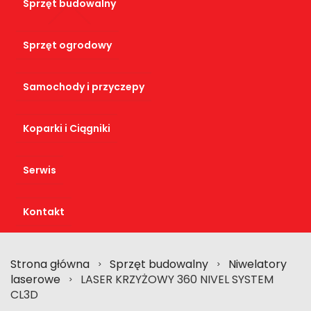
Sprzęt budowalny
Sprzęt ogrodowy
Samochody i przyczepy
Koparki i Ciągniki
Serwis
Kontakt
Strona główna
Sprzęt budowalny
Niwelatory
>
>
laserowe
LASER KRZYŻOWY 360 NIVEL SYSTEM
>
CL3D