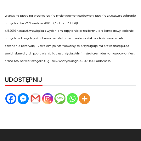
Wyrażam zgodę na przetwarzanie moich danych osobowych zgodnie z ustawą o ochronie
danych z dnia 27 kwietnia 2016 r. (Dz. Urz. UE L 119/1
4.5.2016 r. RODO), w związku z wysłaniem zapytania przez formularz kontaktowy. Podanie
danych osobowych jest dobrowolne, ale konieczne do kontaktu z Państwem w celu
dokonania rezerwacji. Zostałem poinformowany, że przysługuje mi prawo dostępu do
swoich danych, ich poprawienia lub usunięcia. Administratorem danych osobowych jest
firma Tool Serwis Grzegorz Auguścik, Wyszyńskiego 70, 97-500 Radomsko.
UDOSTĘPNIJ