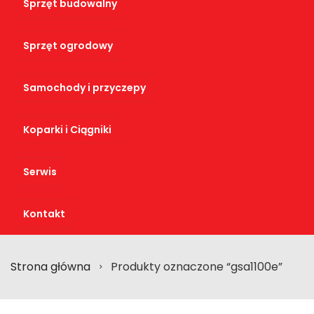
Sprzęt budowalny
Sprzęt ogrodowy
Samochody i przyczepy
Koparki i Ciągniki
Serwis
Kontakt
Strona główna
Produkty oznaczone “gsa1100e”
>