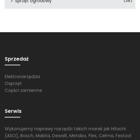
Sprzęt ogrodowy
(38)
Sprzedaż
Elektronarzędzia
Osprzęt
Części zamienne
Serwis
Wykonujemy naprawy narzędzi takich marek jak Hitachi
(ASO), Bosch, Makita, Dewalt, Metabo, Flex, Celma, Festool