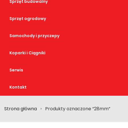
Sprzęt budowalny
Sprzęt ogrodowy
Samochody i przyczepy
Koparki i Ciągniki
Serwis
Kontakt
Strona główna
Produkty oznaczone “28mm”
>