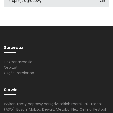
Sprzęt ogrodowy
(38)
Sprzedaż
Elektronarzędzia
Osprzęt
Części zamienne
Serwis
Wykonujemy naprawy narzędzi takich marek jak Hitachi
(ASO), Bosch, Makita, Dewalt, Metabo, Flex, Celma, Festool